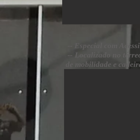
-- Especial com Acess
-- Localizado no térr
de mobilidade e cadeir