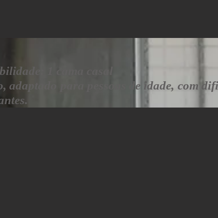
ibilidade: 1 cama casal
eo, adaptado para pessoas de idade, com dif
antes.