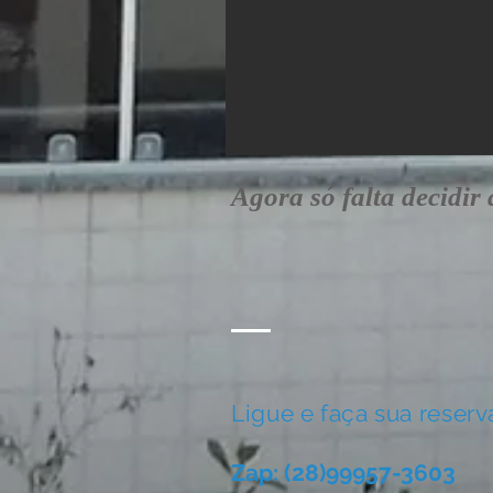
Agora só falta decidir
Ligue e faça sua reserv
Zap: (28)99957-3603