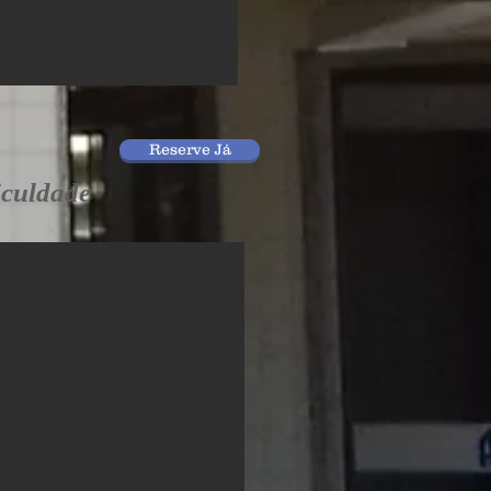
Reserve Já
iculdade