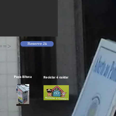
Reserve Já
==>
Papa Bituca
Reciclar é cuidar