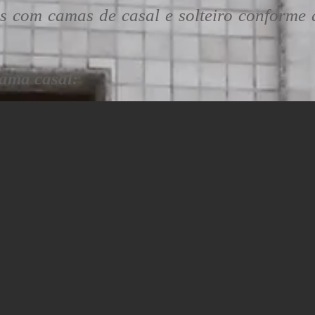
m camas de casal e solteiro conforme a
cama casal: