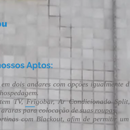
bu
ossos Aptos:
 dois andares com opções igualmente div
a hospedagem.
 Frigobar, Ar Condicionado Split, Ba
 araras para colocação de suas roupas.
nas com Blackout, afim de permitir um 