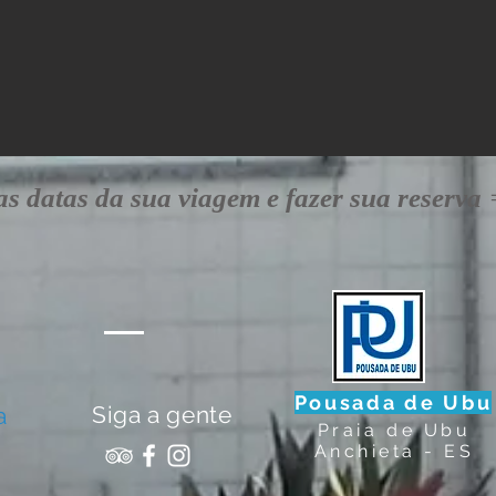
 as datas da sua viagem e fazer sua reserva
Pousada de Ubu
Siga a gente
a
Praia de Ubu
Anchieta - ES