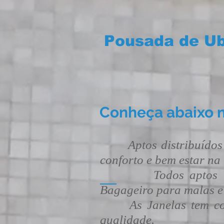
Pousada de U
Conheça abaixo n
Aptos distribuídos em
conforto e bem estar n
Todos aptos tem TV,
Bagageiro para malas e
As Janelas tem corti
qualidade.