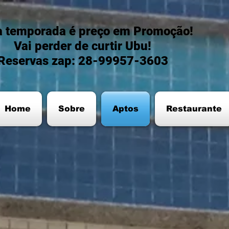
a temporada é preço em Promoção!
Vai perder de curtir Ubu!
Reservas zap: 28-99957-3603
Home
Sobre
Aptos
Restaurante