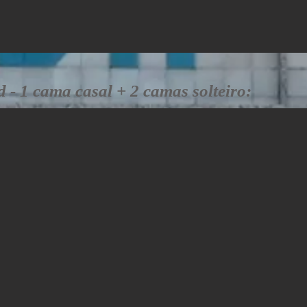
 - 1 cama casal + 2 camas solteiro: